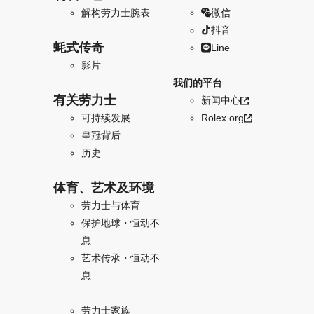
解构劳力士腕表
微信
抖音
蚝式传奇
Line
影片
我们的平台
有关劳力士
新闻中心
可持续发展
Rolex.org
皇冠背后
历史
体育、艺术及环境
劳力士与体育
保护地球・恒动不
息
艺术传承・恒动不
息
劳力士家族