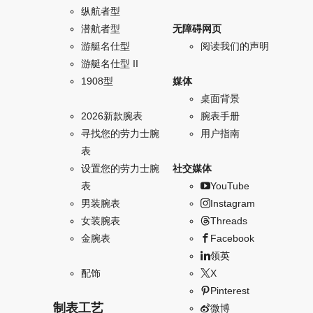
纵航者型
潜航者型
无障碍网页
游艇名仕型
阅读我们的声明
游艇名仕型 II
1908型
媒体
桌面背景
2026新款腕表
腕表手册
寻找您的劳力士腕
用户指南
表
设置您的劳力士腕
社交媒体
表
YouTube
男装腕表
Instagram
女装腕表
Threads
金腕表
Facebook
领英
配饰
X
Pinterest
制表工艺
微博