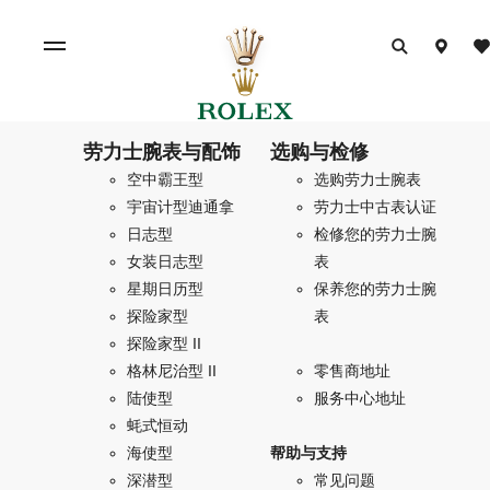
劳力士腕表与配饰
选购与检修
空中霸王型
选购劳力士腕表
宇宙计型迪通拿
劳力士中古表认证
日志型
检修您的劳力士腕
女装日志型
表
星期日历型
保养您的劳力士腕
探险家型
表
探险家型 II
格林尼治型 II
零售商地址
陆使型
服务中心地址
蚝式恒动
海使型
帮助与支持
深潜型
常见问题