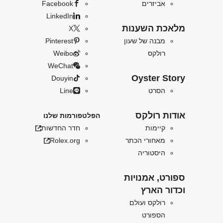
אביזרים
Facebook
LinkedIn
מלאכת השענות
X
מבנה של שעון
Pinterest
רולקס
Weibo
WeChat
Oyster Story
Douyin
הסרט
Line
אודות רולקס
הפלטפורמות שלנו
קיימות
חדר החדשות
מאחורי הכתר
Rolex.org
היסטוריה
ספורט, אמנויות
וכדור הארץ
רולקס ועולם
הספורט