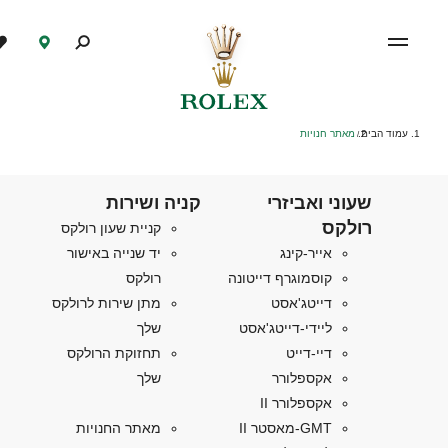
עמוד הבית
מאתר חנויות
/
שעוני ואביזרי
קניה ושירות
רולקס
קניית שעון רולקס
אייר-קינג
יד שנייה באישור
קוסמוגרף דייטונה
רולקס
דייטג'אסט
מתן שירות לרולקס
ליידי-דייטג'אסט
שלך
דיי-דייט
תחזוקת הרולקס
אקספלורר
שלך
אקספלורר II
GMT-מאסטר II
מאתר החנויות