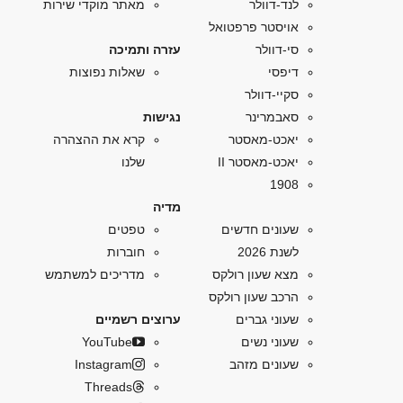
לנד-דוולר
מאתר מוקדי שירות
אויסטר פרפטואל
סי-דוולר
עזרה ותמיכה
דיפסי
שאלות נפוצות
סקיי-דוולר
סאבמרינר
נגישות
יאכט-מאסטר
קרא את ההצהרה
יאכט-מאסטר II
שלנו
1908
מדיה
שעונים חדשים
טפטים
לשנת 2026
חוברות
מצא שעון רולקס
מדריכים למשתמש
הרכב שעון רולקס
שעוני גברים
ערוצים רשמיים
שעוני נשים
YouTube
שעונים מזהב
Instagram
Threads