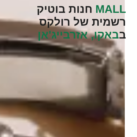
MALL‬
חנות בוטיק
רשמית של רולקס
ב
באקו, אזרבייג'אן