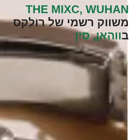
THE MIXC, WUHAN‬
משווק רשמי של רולקס
ב
ווהאן, סין