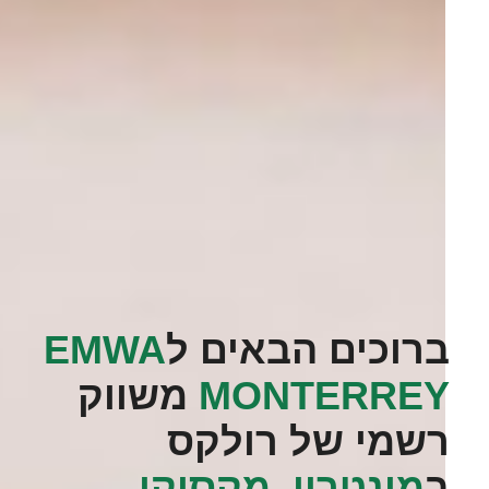
ברוכים הבאים ל
‭EMWA
MONTERREY‬
משווק
רשמי של רולקס
ב
מונטריי, מקסיקו