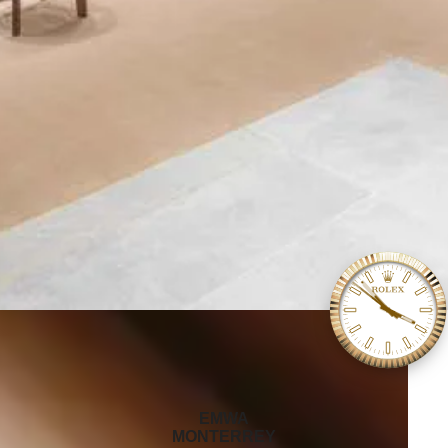
‭EMWA
MONTERREY‬