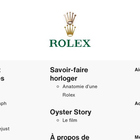
t
Savoir‑faire
Ai
es
horloger
Anatomie d’une
Rolex
aph
Ac
Oyster Story
Le film
just
À propos de
Mé