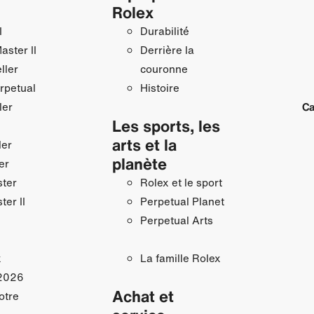
Rolex
I
Durabilité
ster II
Derrière la
ller
couronne
rpetual
Histoire
ler
Ca
Les sports, les
arts et la
ler
planète
er
ster
Rolex et le sport
ter II
Perpetual Planet
Perpetual Arts
x
La famille Rolex
2026
Achat et
otre