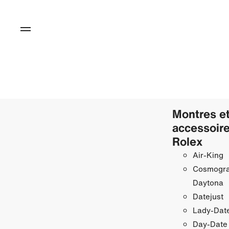
Montres e
accessoir
Rolex
Air‑King
Cosmogr
Daytona
Datejust
Lady‑Date
Day‑Date