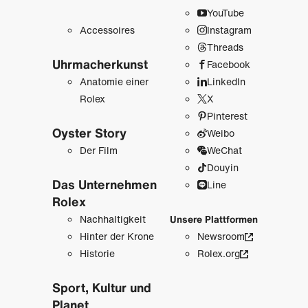
YouTube
Accessoires
Instagram
Threads
Uhrmacher­kunst
Facebook
Anatomie einer
LinkedIn
Rolex
X
Pinterest
Oyster Story
Weibo
Der Film
WeChat
Douyin
Das Unternehmen
Line
Rolex
Nachhaltigkeit
Unsere Plattformen
Hinter der Krone
Newsroom
Historie
Rolex.org
Sport, Kultur und
Planet