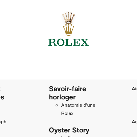
t
Savoir‑faire
Ai
es
horloger
Anatomie d’une
Rolex
aph
Ac
Oyster Story