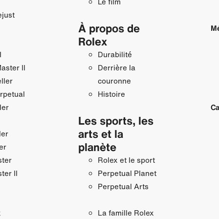
Le film
just
À propos de
Mé
Rolex
I
Durabilité
ster II
Derrière la
ller
couronne
rpetual
Histoire
ler
Ca
Les sports, les
arts et la
ler
planète
er
ster
Rolex et le sport
ter II
Perpetual Planet
Perpetual Arts
x
La famille Rolex