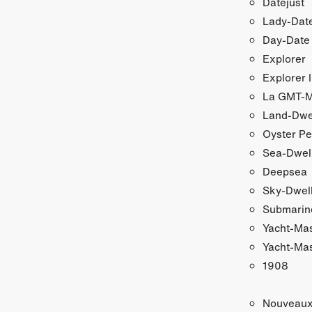
Datejust
Lady‑Date
Day‑Date
Explorer
Explorer I
La GMT‑Ma
Land-Dwe
Oyster Pe
Sea-Dwel
Deepsea
Sky‑Dwel
Submarin
Yacht‑Ma
Yacht‑Mas
1908
Nouveau