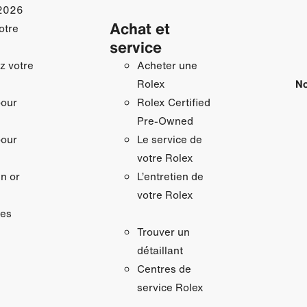
2026
Achat et
otre
service
z votre
Acheter une
No
Rolex
pour
Rolex Certified
Pre-Owned
pour
Le service de
votre Rolex
n or
L’entretien de
votre Rolex
res
Trouver un
détaillant
Centres de
service Rolex