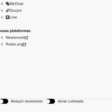
WeChat
Douyin
Line
ssas plataformas
Newsroom
Rolex.org
Reduzir movimento
Ativar contraste