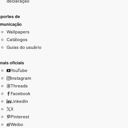
declaração
portes de
municação
Wallpapers
Catálogos
Guias do usuário
nais oficiais
YouTube
Instagram
Threads
Facebook
LinkedIn
X
Pinterest
Weibo