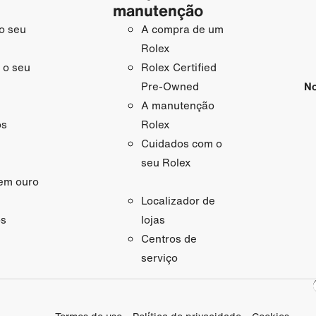
manutenção
o seu
A compra de um
Rolex
 o seu
Rolex Certified
No
Pre-Owned
A manutenção
os
Rolex
Cuidados com o
seu Rolex
em ouro
Localizador de
os
lojas
Centros de
serviço