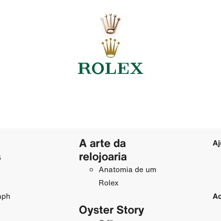
A arte da
Aj
s
relojoaria
Anatomia de um
Rolex
aph
Ac
Oyster Story