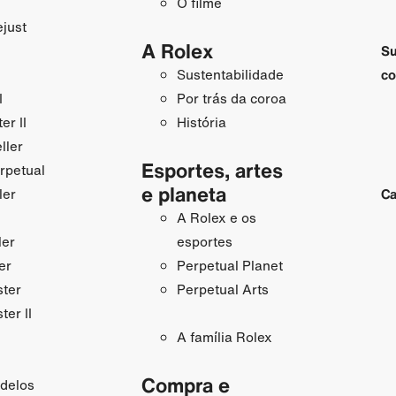
O filme
just
A Rolex
Su
Sustentabilidade
co
I
Por trás da coroa
r II
História
ller
Esportes, artes
rpetual
e planeta
ler
Ca
A Rolex e os
ler
esportes
er
Perpetual Planet
ster
Perpetual Arts
ter II
A família Rolex
Compra e
delos