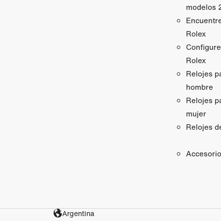
modelos 
Encuentr
Rolex
Configure
Rolex
Relojes p
hombre
Relojes p
mujer
Relojes d
Accesori
Argentina