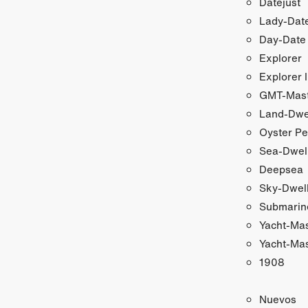
Datejust
Lady‑Date
Day-Date
Explorer
Explorer I
GMT‑Maste
Land-Dwe
Oyster Pe
Sea-Dwel
Deepsea
Sky-Dwel
Submarin
Yacht-Ma
Yacht-Mas
1908
Nuevos