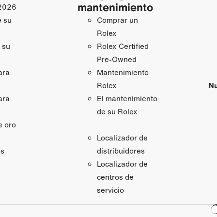
mantenimiento
2026
e su
Comprar un
Rolex
 su
Rolex Certified
Pre-Owned
ara
Mantenimiento
Nu
Rolex
ara
El mantenimiento
de su Rolex
e oro
Localizador de
os
distribuidores
Localizador de
centros de
servicio