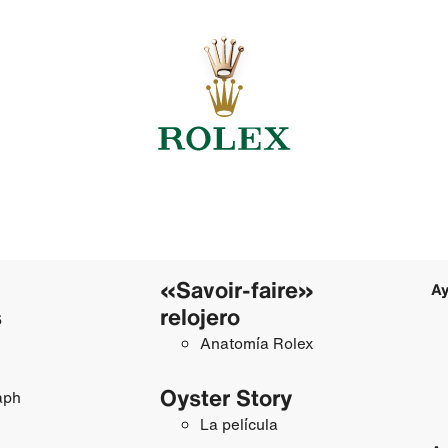
«Savoir-faire»
Ay
s
relojero
Anatomía Rolex
Oyster Story
aph
La película