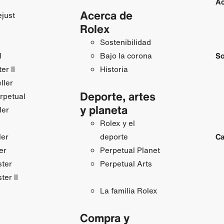
Ac
Acerca de
just
Rolex
Sostenibilidad
I
Bajo la corona
So
r II
Historia
ller
Deporte, artes
rpetual
y planeta
ler
Rolex y el
ler
deporte
Ca
er
Perpetual Planet
ster
Perpetual Arts
ter II
La familia Rolex
Compra y