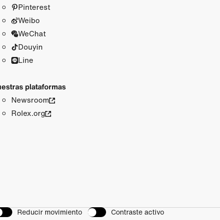
Pinterest
Weibo
WeChat
Douyin
Line
estras plataformas
Newsroom
Rolex.org
Reducir movimiento
Contraste activo