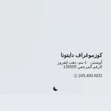
كوزموغراف دايتونا
أويستر، ٤۰ مم، ذهب إيفروز
الرقم المرجعي
126505
245,400 AED