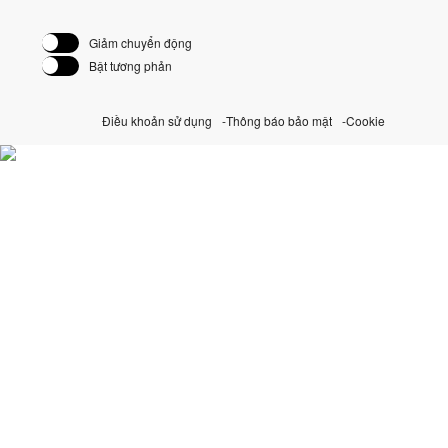
Giảm chuyển động
Bật tương phản
Điều khoản sử dụng
Thông báo bảo mật
Cookie
Khám phá những sáng
kiến Perpetual của chúng
tôi