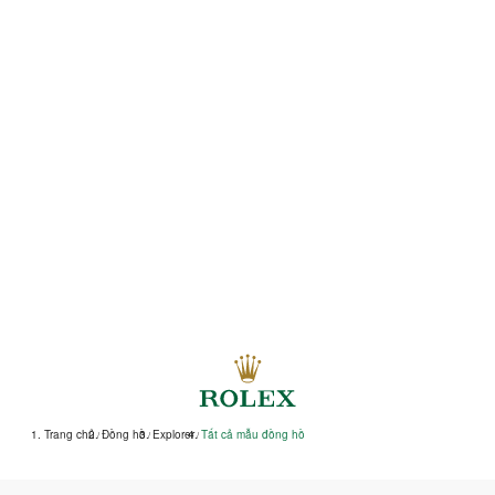
$7,900 USD
Trang chủ
Đồng hồ
Explorer
Tất cả mẫu đồng hồ
/
/
/