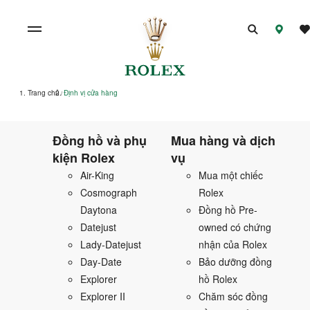
Trang chủ
Định vị cửa hàng
/
Đồng hồ và phụ
Mua hàng và dịch
kiện Rolex
vụ
Air-King
Mua một chiếc
Cosmograph
Rolex
Daytona
Đồng hồ Pre-
Datejust
owned có chứng
Lady-Datejust
nhận của Rolex
Day-Date
Bảo dưỡng đồng
Explorer
hồ Rolex
Explorer II
Chăm sóc đồng