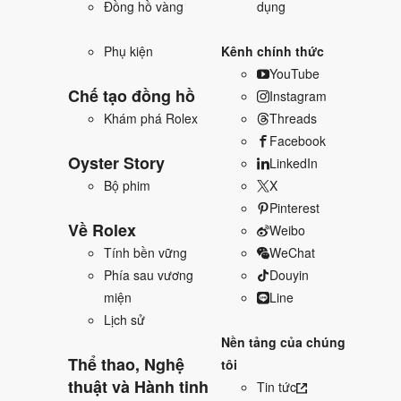
Đồng hồ vàng
dụng
Phụ kiện
Kênh chính thức
YouTube
Chế tạo đồng hồ
Instagram
Khám phá Rolex
Threads
Facebook
Oyster Story
LinkedIn
Bộ phim
X
Pinterest
Về Rolex
Weibo
Tính bền vững
WeChat
Phía sau vương
Douyin
miện
Line
Lịch sử
Nền tảng của chúng
Thể thao, Nghệ
tôi
thuật và Hành tinh
Tin tức