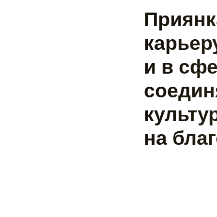
Приянк
карьер
и в сф
соедин
культу
на бла