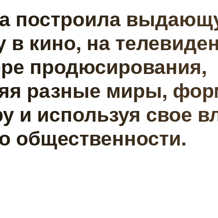
а построила выдающ
у в кино, на телевиде
ере продюсирования,
яя разные миры, фор
ру и используя свое в
го общественности.