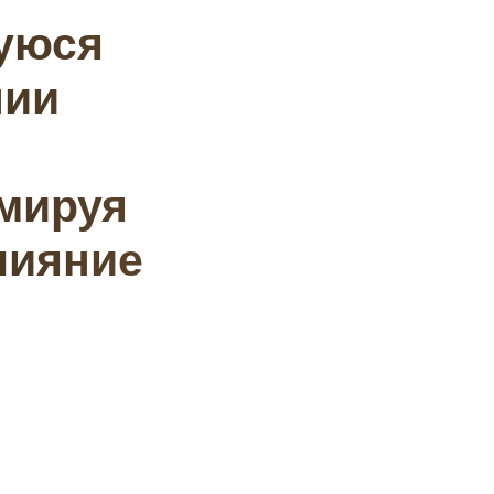
уюся
нии
мируя
лияние