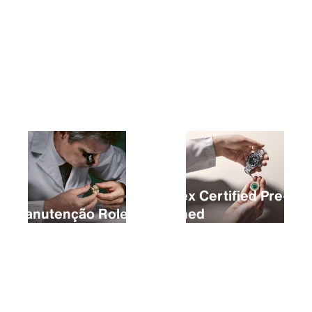
A compra de um novo Rolex
Rolex Certified Pre-
A manutenção Rolex
Owned