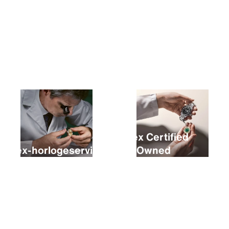
Een nieuwe Rolex kopen
Rolex Certified
Rolex-horlogeservice
Pre‑Owned