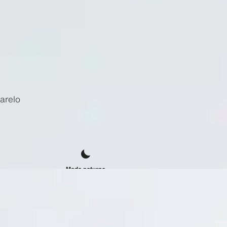
arelo
Modo noturno