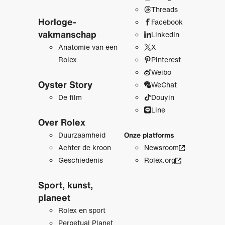
Threads
Horloge­
Facebook
vakmanschap
LinkedIn
Anatomie van een
X
Rolex
Pinterest
Weibo
Oyster Story
WeChat
De film
Douyin
Line
Over Rolex
Duurzaamheid
Onze platforms
Achter de kroon
Newsroom
Geschiedenis
Rolex.org
Sport, kunst,
planeet
Rolex en sport
Perpetual Planet