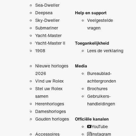
Sea-Dweller
Deepsea
Help en support
Sky-Dweller
Veelgestelde
Submariner
vragen
Yacht-Master
Yacht-Master II
Toegankelijkheid
1908
Lees de verklaring
Nieuwe horloges
Media
2026
Bureaublad­
Vind uw Rolex
achtergronden
Stel uw Rolex
Brochures
samen
Gebruikers­
Herenhorloges
handleidingen
Dameshorloges
Gouden horloges
Officiële kanalen
YouTube
Accessoires
Instagram