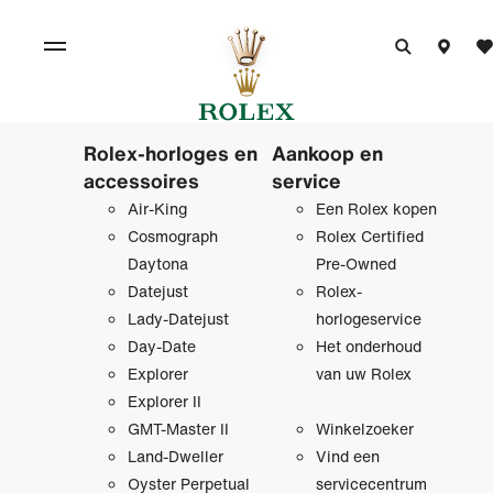
Rolex-horloges en
Aankoop en
accessoires
service
Air-King
Een Rolex kopen
Cosmograph
Rolex Certified
Daytona
Pre‑Owned
Datejust
Rolex-
Lady-Datejust
horlogeservice
Day-Date
Het onderhoud
Explorer
van uw Rolex
Explorer II
GMT-Master II
Winkelzoeker
Land-Dweller
Vind een
Oyster Perpetual
servicecentrum