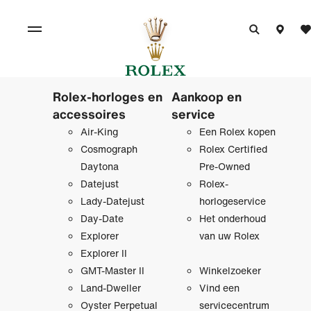
Rolex-horloges en
Aankoop en
accessoires
service
Air-King
Een Rolex kopen
Cosmograph
Rolex Certified
Daytona
Pre‑Owned
Datejust
Rolex-
Lady-Datejust
horlogeservice
Day-Date
Het onderhoud
Explorer
van uw Rolex
Explorer II
GMT-Master II
Winkelzoeker
Land-Dweller
Vind een
Oyster Perpetual
servicecentrum