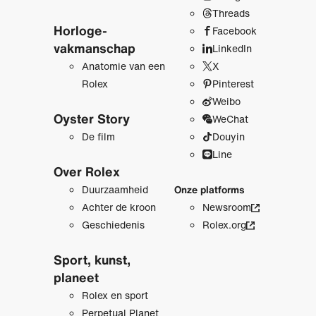
Threads
Horloge­
Facebook
vakmanschap
LinkedIn
Anatomie van een
X
Rolex
Pinterest
Weibo
Oyster Story
WeChat
De film
Douyin
Line
Over Rolex
Duurzaamheid
Onze platforms
Achter de kroon
Newsroom
Geschiedenis
Rolex.org
Sport, kunst,
planeet
Rolex en sport
Perpetual Planet