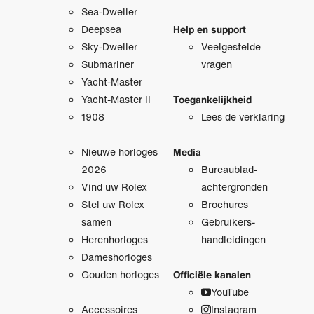
Sea-Dweller
Deepsea
Help en support
Sky-Dweller
Veelgestelde
Submariner
vragen
Yacht-Master
Yacht-Master II
Toegankelijkheid
1908
Lees de verklaring
Nieuwe horloges
Media
2026
Bureaublad­
Vind uw Rolex
achtergronden
Stel uw Rolex
Brochures
samen
Gebruikers­
Herenhorloges
handleidingen
Dameshorloges
Gouden horloges
Officiële kanalen
YouTube
Accessoires
Instagram