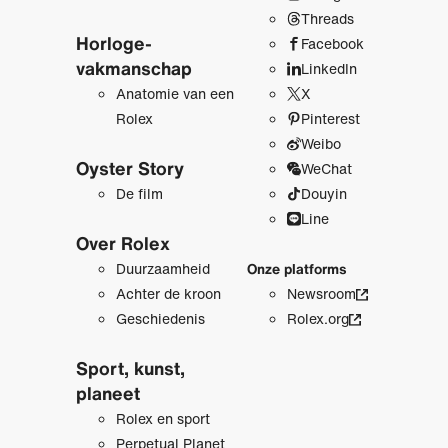
Threads
Horloge­
Facebook
vakmanschap
LinkedIn
Anatomie van een
X
Rolex
Pinterest
Weibo
Oyster Story
WeChat
De film
Douyin
Line
Over Rolex
Duurzaamheid
Onze platforms
Achter de kroon
Newsroom
Geschiedenis
Rolex.org
Sport, kunst,
planeet
Rolex en sport
Perpetual Planet