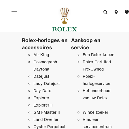
Rolex-horloges en
Aankoop en
accessoires
service
Air-King
Een Rolex kopen
Cosmograph
Rolex Certified
Daytona
Pre‑Owned
Datejust
Rolex-
Lady-Datejust
horlogeservice
Day-Date
Het onderhoud
Explorer
van uw Rolex
Explorer II
GMT-Master II
Winkelzoeker
Land-Dweller
Vind een
Oyster Perpetual
servicecentrum