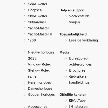
Sea-Dweller
Deepsea
Help en support
Sky-Dweller
Veelgestelde
Submariner
vragen
Yacht-Master
Yacht-Master II
Toegankelijkheid
1908
Lees de verklaring
Nieuwe horloges
Media
2026
Bureaublad­
Vind uw Rolex
achtergronden
Stel uw Rolex
Brochures
samen
Gebruikers­
Herenhorloges
handleidingen
Dameshorloges
Gouden horloges
Officiële kanalen
YouTube
Accessoires
Instagram