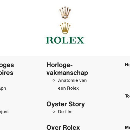
loges
Horloge­
He
oires
vakmanschap
Anatomie van
aph
een Rolex
To
Oyster Story
just
De film
Over Rolex
Me