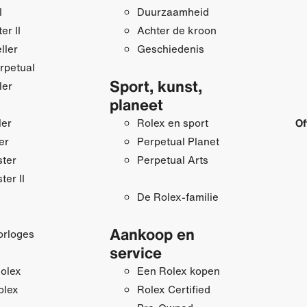
I
Duurzaamheid
r II
Achter de kroon
ller
Geschiedenis
rpetual
Sport, kunst,
ler
planeet
ler
Rolex en sport
Of
er
Perpetual Planet
ster
Perpetual Arts
ter II
De Rolex-familie
Aankoop en
orloges
service
olex
Een Rolex kopen
olex
Rolex Certified