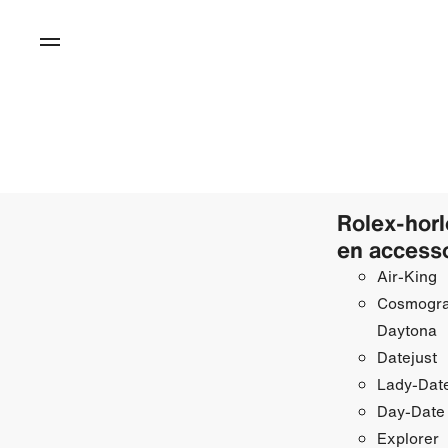
Rolex-hor
en access
Air-King
Cosmogr
Daytona
Datejust
Lady-Date
Day-Date
Explorer