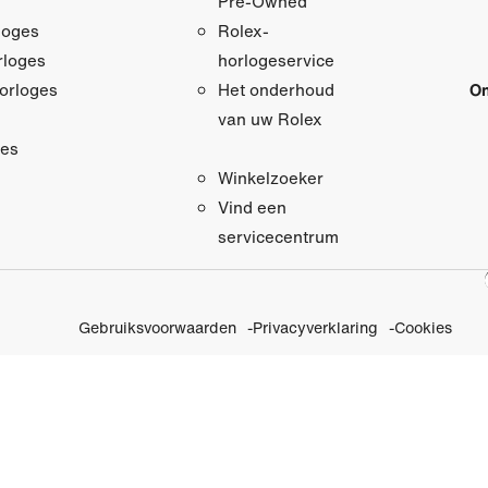
Pre‑Owned
loges
Rolex-
loges
horlogeservice
orloges
On
Het onderhoud
van uw Rolex
res
Winkelzoeker
Vind een
servicecentrum
Gebruiksvoorwaarden
Privacyverklaring
Cookies