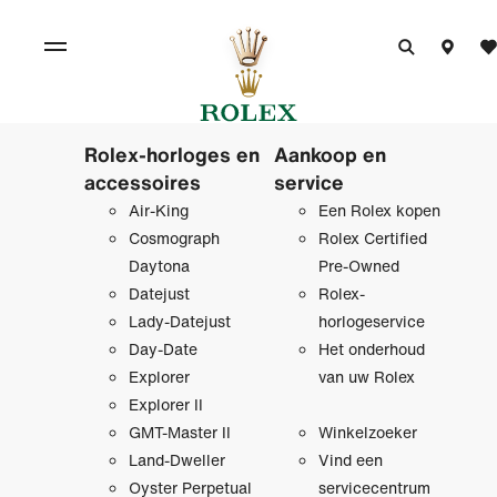
Rolex-horloges en
Aankoop en
accessoires
service
Air-King
Een Rolex kopen
Cosmograph
Rolex Certified
Daytona
Pre‑Owned
Datejust
Rolex-
Lady-Datejust
horlogeservice
Day-Date
Het onderhoud
Explorer
van uw Rolex
Explorer II
GMT-Master II
Winkelzoeker
Land-Dweller
Vind een
Oyster Perpetual
servicecentrum