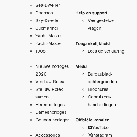
Sea-Dweller
Deepsea
Help en support
Sky-Dweller
Veelgestelde
Submariner
vragen
Yacht-Master
Yacht-Master II
Toegankelijkheid
1908
Lees de verklaring
Nieuwe horloges
Media
2026
Bureaublad­
Vind uw Rolex
achtergronden
Stel uw Rolex
Brochures
samen
Gebruikers­
Herenhorloges
handleidingen
Dameshorloges
Gouden horloges
Officiële kanalen
YouTube
Accessoires
Instagram