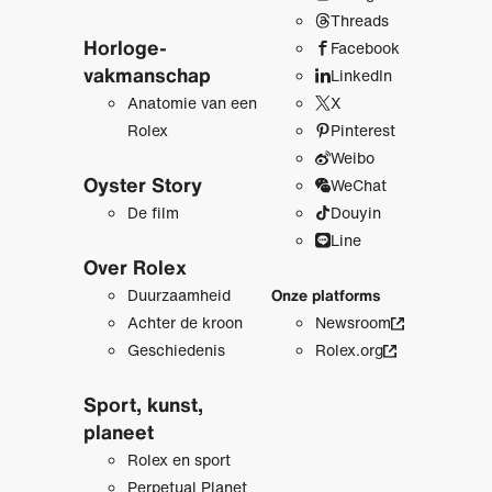
Threads
Horloge­
Facebook
vakmanschap
LinkedIn
Anatomie van een
X
Rolex
Pinterest
Weibo
Oyster Story
WeChat
De film
Douyin
Line
Over Rolex
Duurzaamheid
Onze platforms
Achter de kroon
Newsroom
Geschiedenis
Rolex.org
Sport, kunst,
planeet
Rolex en sport
Perpetual Planet