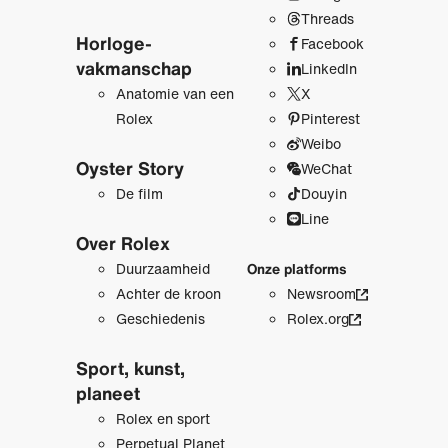
Threads
Horloge­
Facebook
vakmanschap
LinkedIn
Anatomie van een
X
Rolex
Pinterest
Weibo
Oyster Story
WeChat
De film
Douyin
Line
Over Rolex
Duurzaamheid
Onze platforms
Achter de kroon
Newsroom
Geschiedenis
Rolex.org
Sport, kunst,
planeet
Rolex en sport
Perpetual Planet