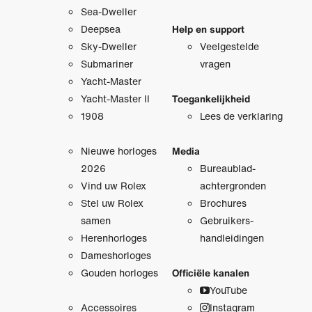
Sea-Dweller
Deepsea
Help en support
Sky-Dweller
Veelgestelde
Submariner
vragen
Yacht-Master
Yacht-Master II
Toegankelijkheid
1908
Lees de verklaring
Nieuwe horloges
Media
2026
Bureaublad­
Vind uw Rolex
achtergronden
Stel uw Rolex
Brochures
samen
Gebruikers­
Herenhorloges
handleidingen
Dameshorloges
Gouden horloges
Officiële kanalen
YouTube
Accessoires
Instagram