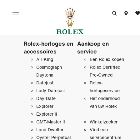
Rolex-horloges en
Aankoop en
accessoires
service
Air-King
Een Rolex kopen
Cosmograph
Rolex Certified
Daytona
Pre‑Owned
Datejust
Rolex-
Lady-Datejust
horlogeservice
Day-Date
Het onderhoud
Explorer
van uw Rolex
Explorer II
GMT-Master II
Winkelzoeker
Land-Dweller
Vind een
Oyster Perpetual
servicecentrum