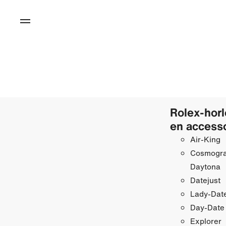
Rolex-hor
en access
Air-King
Cosmogr
Daytona
Datejust
Lady-Date
Day-Date
Explorer