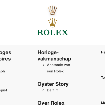
loges
Horloge­
He
oires
vakmanschap
Anatomie van
aph
een Rolex
To
Oyster Story
just
De film
Over Rolex
Me