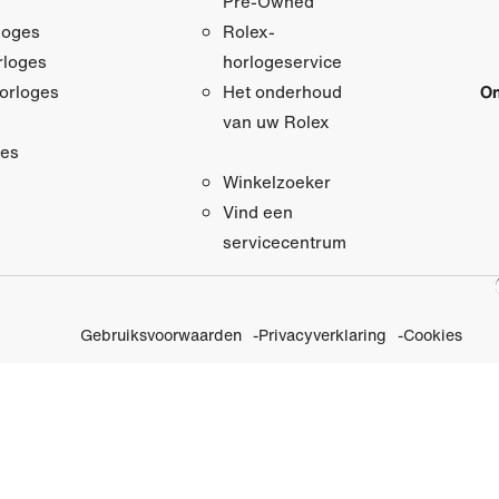
Pre‑Owned
loges
Rolex-
loges
horlogeservice
orloges
On
Het onderhoud
van uw Rolex
res
Winkelzoeker
Vind een
servicecentrum
Gebruiksvoorwaarden
Privacyverklaring
Cookies