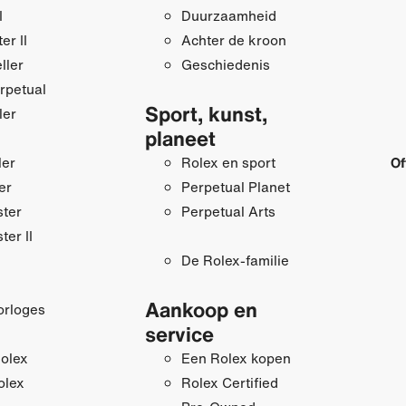
I
Duurzaamheid
r II
Achter de kroon
ller
Geschiedenis
rpetual
Sport, kunst,
ler
planeet
ler
Rolex en sport
Of
er
Perpetual Planet
ster
Perpetual Arts
ter II
De Rolex-familie
Aankoop en
orloges
service
olex
Een Rolex kopen
olex
Rolex Certified