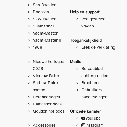
Sea-Dweller
Deepsea
Help en support
Sky-Dweller
Veelgestelde
Submariner
vragen
Yacht-Master
Yacht-Master II
Toegankelijkheid
1908
Lees de verklaring
Nieuwe horloges
Media
2026
Bureaublad­
Vind uw Rolex
achtergronden
Stel uw Rolex
Brochures
samen
Gebruikers­
Herenhorloges
handleidingen
Dameshorloges
Gouden horloges
Officiële kanalen
YouTube
Accessoires
Instagram