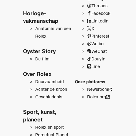
Threads
Horloge­
Facebook
vakmanschap
LinkedIn
Anatomie van een
X
Rolex
Pinterest
Weibo
Oyster Story
WeChat
De film
Douyin
Line
Over Rolex
Duurzaamheid
Onze platforms
Achter de kroon
Newsroom
Geschiedenis
Rolex.org
Sport, kunst,
planeet
Rolex en sport
Perpetual Planet