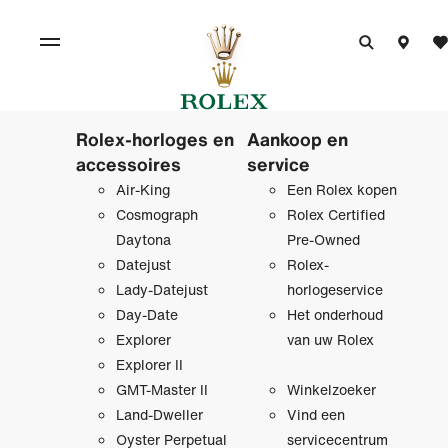
Rolex-horloges en
Aankoop en
accessoires
service
Air-King
Een Rolex kopen
Cosmograph
Rolex Certified
Daytona
Pre‑Owned
Datejust
Rolex-
Lady-Datejust
horlogeservice
Day-Date
Het onderhoud
Explorer
van uw Rolex
Explorer II
GMT-Master II
Winkelzoeker
Land-Dweller
Vind een
Oyster Perpetual
servicecentrum