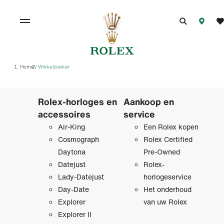
Home
Winkelzoeker
/
Rolex-horloges en
Aankoop en
accessoires
service
Air-King
Een Rolex kopen
Cosmograph
Rolex Certified
Daytona
Pre‑Owned
Datejust
Rolex-
Lady-Datejust
horlogeservice
Day-Date
Het onderhoud
Explorer
van uw Rolex
Explorer II