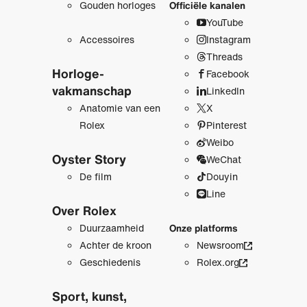
Gouden horloges
Officiële kanalen
YouTube
Accessoires
Instagram
Threads
Horloge­
Facebook
vakmanschap
LinkedIn
Anatomie van een
X
Rolex
Pinterest
Weibo
Oyster Story
WeChat
De film
Douyin
Line
Over Rolex
Duurzaamheid
Onze platforms
Achter de kroon
Newsroom
Geschiedenis
Rolex.org
Sport, kunst,