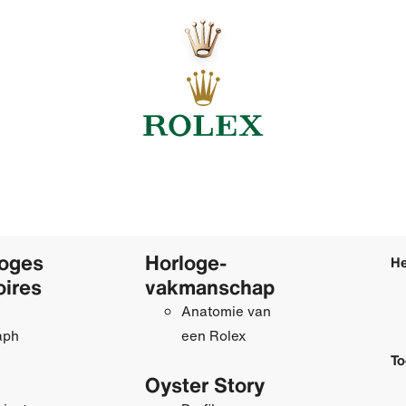
loges
Horloge­
He
oires
vakmanschap
Anatomie van
aph
een Rolex
To
Oyster Story