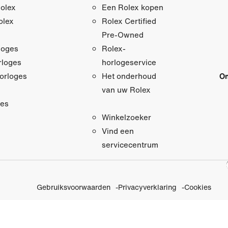
olex
Een Rolex kopen
olex
Rolex Certified
Pre‑Owned
loges
Rolex-
loges
horlogeservice
orloges
On
Het onderhoud
van uw Rolex
res
Winkelzoeker
Vind een
servicecentrum
Gebruiksvoorwaarden
Privacyverklaring
Cookies