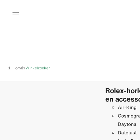
Home
Winkelzoeker
/
Rolex-hor
en access
Air-King
Cosmogr
Daytona
Datejust