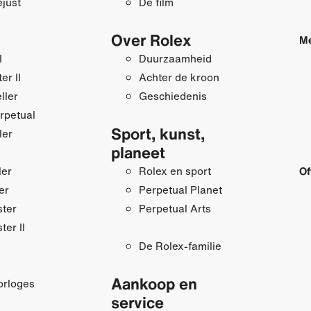
just
De film
Over Rolex
Me
I
Duurzaamheid
r II
Achter de kroon
ller
Geschiedenis
rpetual
Sport, kunst,
ler
planeet
ler
Rolex en sport
Of
er
Perpetual Planet
ster
Perpetual Arts
ter II
De Rolex-familie
Aankoop en
orloges
service