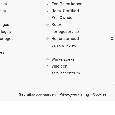
olex
Een Rolex kopen
olex
Rolex Certified
Pre‑Owned
loges
Rolex-
loges
horlogeservice
orloges
On
Het onderhoud
van uw Rolex
res
Winkelzoeker
Vind een
servicecentrum
Gebruiksvoorwaarden
Privacyverklaring
Cookies