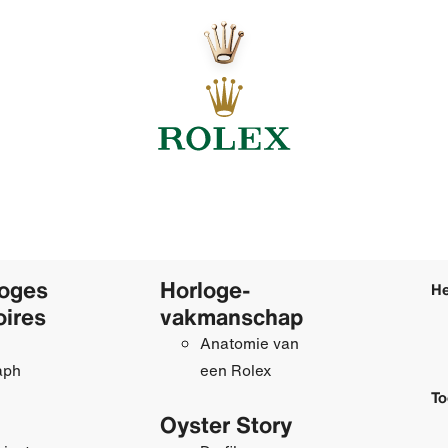
loges
Horloge­
He
oires
vakmanschap
Anatomie van
aph
een Rolex
To
Oyster Story