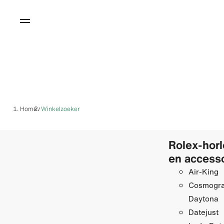
Home
Winkelzoeker
/
Rolex-hor
en access
Air-King
Cosmogr
Daytona
Datejust