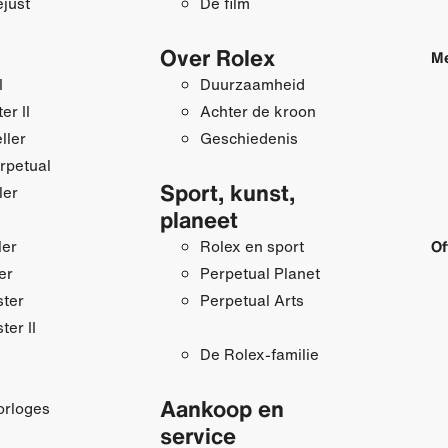
just
De film
Over Rolex
Me
I
Duurzaamheid
r II
Achter de kroon
ller
Geschiedenis
rpetual
Sport, kunst,
ler
planeet
ler
Rolex en sport
Of
er
Perpetual Planet
ster
Perpetual Arts
ter II
De Rolex-familie
Aankoop en
orloges
service