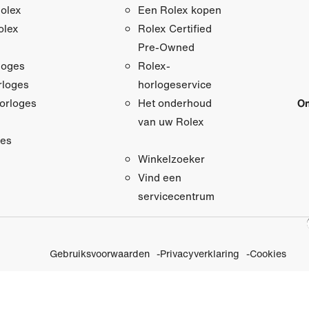
olex
Een Rolex kopen
olex
Rolex Certified
Pre‑Owned
loges
Rolex-
loges
horlogeservice
orloges
On
Het onderhoud
van uw Rolex
res
Winkelzoeker
Vind een
servicecentrum
Gebruiksvoorwaarden
Privacyverklaring
Cookies