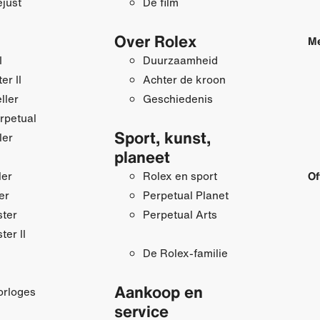
just
De film
Over Rolex
Me
I
Duurzaamheid
r II
Achter de kroon
ller
Geschiedenis
rpetual
Sport, kunst,
ler
planeet
ler
Rolex en sport
Of
er
Perpetual Planet
ster
Perpetual Arts
ter II
De Rolex-familie
Aankoop en
orloges
service