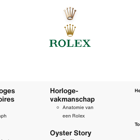
loges
Horloge­
He
oires
vakmanschap
Anatomie van
aph
een Rolex
To
Oyster Story