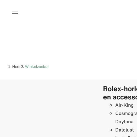
Home
Winkelzoeker
/
Rolex-hor
en access
Air-King
Cosmogr
Daytona
Datejust