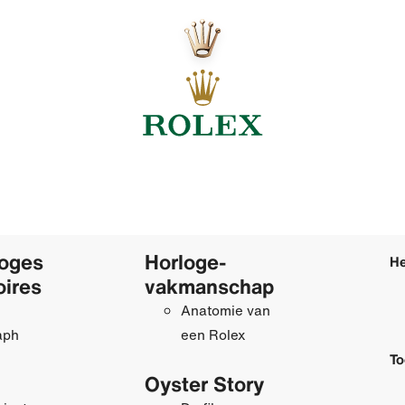
loges
Horloge­
He
oires
vakmanschap
Anatomie van
aph
een Rolex
To
Oyster Story