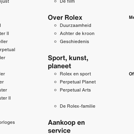
just
De film
Over Rolex
Me
I
Duurzaamheid
r II
Achter de kroon
ller
Geschiedenis
rpetual
Sport, kunst,
ler
planeet
ler
Rolex en sport
Of
er
Perpetual Planet
ster
Perpetual Arts
ter II
De Rolex-familie
Aankoop en
orloges
service