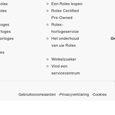
olex
Een Rolex kopen
olex
Rolex Certified
Pre‑Owned
loges
Rolex-
loges
horlogeservice
orloges
On
Het onderhoud
van uw Rolex
res
Winkelzoeker
Vind een
servicecentrum
Gebruiksvoorwaarden
Privacyverklaring
Cookies