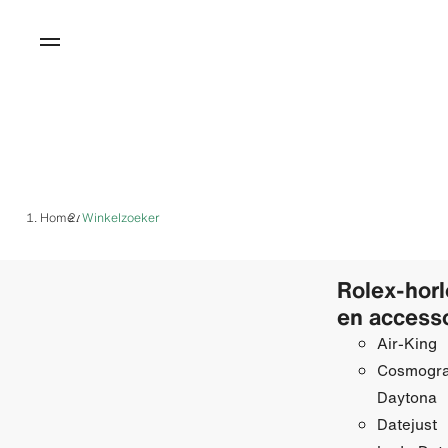
Home
Winkelzoeker
/
Rolex-hor
en access
Air-King
Cosmogr
Daytona
Datejust