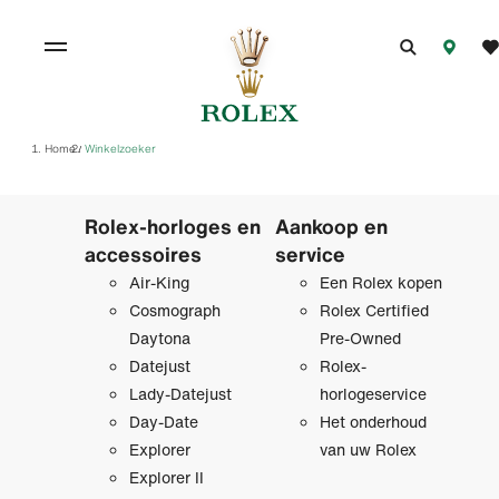
Home
Winkelzoeker
/
Rolex-horloges en
Aankoop en
accessoires
service
Air-King
Een Rolex kopen
Cosmograph
Rolex Certified
Daytona
Pre‑Owned
Datejust
Rolex-
Lady-Datejust
horlogeservice
Day-Date
Het onderhoud
Explorer
van uw Rolex
Explorer II