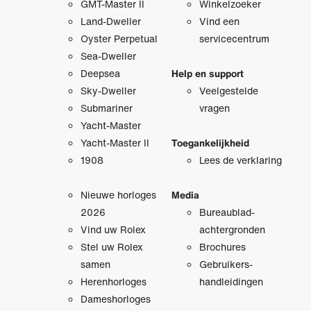
GMT-Master II
Winkelzoeker
Land-Dweller
Vind een
Oyster Perpetual
servicecentrum
Sea-Dweller
Deepsea
Help en support
Sky-Dweller
Veelgestelde
Submariner
vragen
Yacht-Master
Yacht-Master II
Toegankelijkheid
1908
Lees de verklaring
Nieuwe horloges
Media
2026
Bureaublad­
Vind uw Rolex
achtergronden
Stel uw Rolex
Brochures
samen
Gebruikers­
Herenhorloges
handleidingen
Dameshorloges