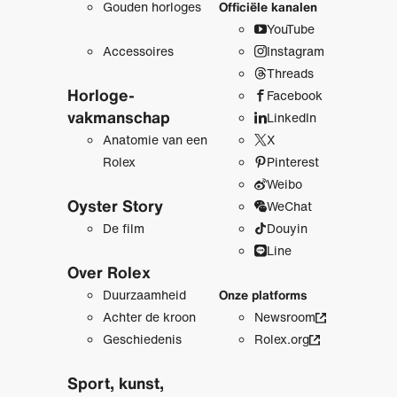
Gouden horloges
Officiële kanalen
YouTube
Accessoires
Instagram
Threads
Horloge­
Facebook
vakmanschap
LinkedIn
Anatomie van een
X
Rolex
Pinterest
Weibo
Oyster Story
WeChat
De film
Douyin
Line
Over Rolex
Duurzaamheid
Onze platforms
Achter de kroon
Newsroom
Geschiedenis
Rolex.org
Sport, kunst,