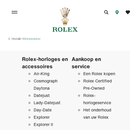
Home
Winkelzoeker
/
Rolex-horloges en
Aankoop en
accessoires
service
Air-King
Een Rolex kopen
Cosmograph
Rolex Certified
Daytona
Pre‑Owned
Datejust
Rolex-
Lady-Datejust
horlogeservice
Day-Date
Het onderhoud
Explorer
van uw Rolex
Explorer II