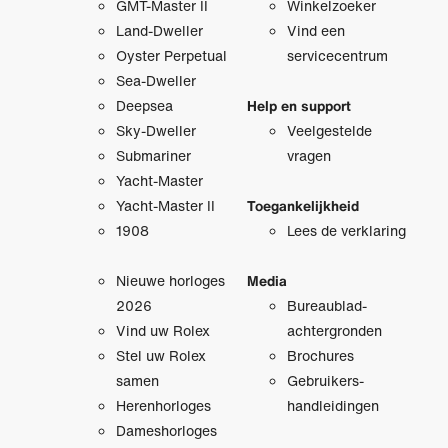
GMT-Master II
Winkelzoeker
Land-Dweller
Vind een
Oyster Perpetual
servicecentrum
Sea-Dweller
Deepsea
Help en support
Sky-Dweller
Veelgestelde
Submariner
vragen
Yacht-Master
Yacht-Master II
Toegankelijkheid
1908
Lees de verklaring
Nieuwe horloges
Media
2026
Bureaublad­
Vind uw Rolex
achtergronden
Stel uw Rolex
Brochures
samen
Gebruikers­
Herenhorloges
handleidingen
Dameshorloges