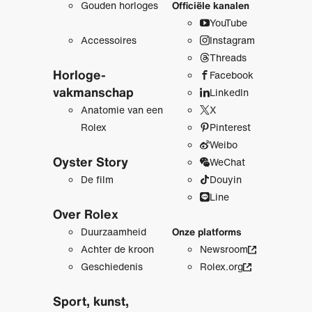
Gouden horloges
Officiële kanalen
YouTube
Accessoires
Instagram
Threads
Horloge­
Facebook
vakmanschap
LinkedIn
Anatomie van een
X
Rolex
Pinterest
Weibo
Oyster Story
WeChat
De film
Douyin
Line
Over Rolex
Duurzaamheid
Onze platforms
Achter de kroon
Newsroom
Geschiedenis
Rolex.org
Sport, kunst,