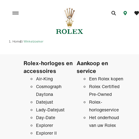
Home
Winkelzoeker
/
Rolex-horloges en
Aankoop en
accessoires
service
Air-King
Een Rolex kopen
Cosmograph
Rolex Certified
Daytona
Pre‑Owned
Datejust
Rolex-
Lady-Datejust
horlogeservice
Day-Date
Het onderhoud
Explorer
van uw Rolex
Explorer II