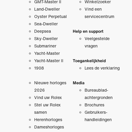
GMT-Master II
Winkelzoeker
Land-Dweller
Vind een
Oyster Perpetual
servicecentrum
Sea-Dweller
Deepsea
Help en support
Sky-Dweller
Veelgestelde
Submariner
vragen
Yacht-Master
Yacht-Master II
Toegankelijkheid
1908
Lees de verklaring
Nieuwe horloges
Media
2026
Bureaublad­
Vind uw Rolex
achtergronden
Stel uw Rolex
Brochures
samen
Gebruikers­
Herenhorloges
handleidingen
Dameshorloges