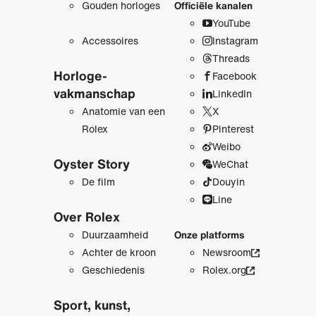
Gouden horloges
Officiële kanalen
YouTube
Accessoires
Instagram
Threads
Horloge­
Facebook
vakmanschap
LinkedIn
Anatomie van een
X
Rolex
Pinterest
Weibo
Oyster Story
WeChat
De film
Douyin
Line
Over Rolex
Duurzaamheid
Onze platforms
Achter de kroon
Newsroom
Geschiedenis
Rolex.org
Sport, kunst,