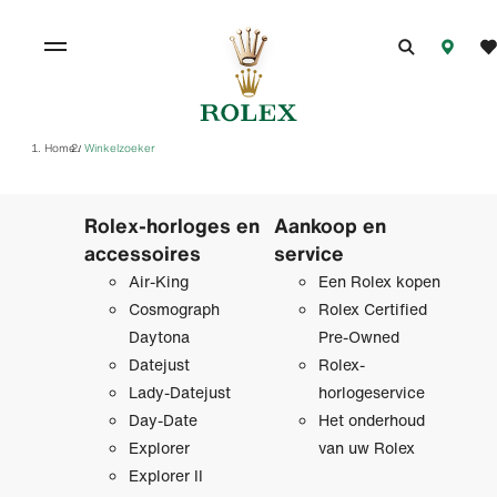
Home
Winkelzoeker
/
Rolex-horloges en
Aankoop en
accessoires
service
Air-King
Een Rolex kopen
Cosmograph
Rolex Certified
Daytona
Pre‑Owned
Datejust
Rolex-
Lady-Datejust
horlogeservice
Day-Date
Het onderhoud
Explorer
van uw Rolex
Explorer II