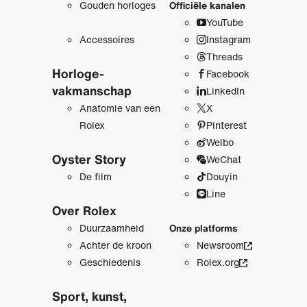
Gouden horloges
Officiële kanalen
YouTube
Accessoires
Instagram
Threads
Horloge­
Facebook
vakmanschap
LinkedIn
Anatomie van een
X
Rolex
Pinterest
Weibo
Oyster Story
WeChat
De film
Douyin
Line
Over Rolex
Duurzaamheid
Onze platforms
Achter de kroon
Newsroom
Geschiedenis
Rolex.org
Sport, kunst,