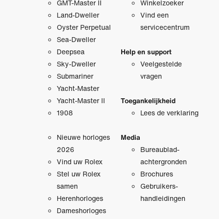
GMT-Master II
Winkelzoeker
Land-Dweller
Vind een
Oyster Perpetual
servicecentrum
Sea-Dweller
Deepsea
Help en support
Sky-Dweller
Veelgestelde
Submariner
vragen
Yacht-Master
Yacht-Master II
Toegankelijkheid
1908
Lees de verklaring
Nieuwe horloges
Media
2026
Bureaublad­
Vind uw Rolex
achtergronden
Stel uw Rolex
Brochures
samen
Gebruikers­
Herenhorloges
handleidingen
Dameshorloges