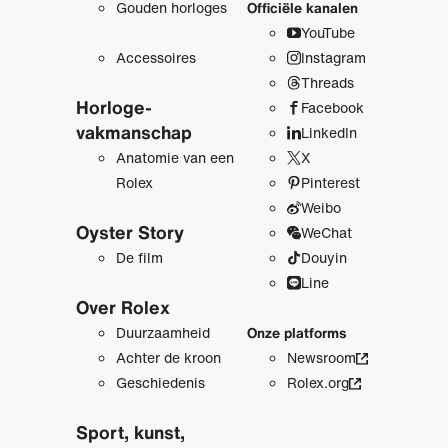
Gouden horloges
Officiële kanalen
YouTube
Accessoires
Instagram
Threads
Horloge­
Facebook
vakmanschap
LinkedIn
Anatomie van een
X
Rolex
Pinterest
Weibo
Oyster Story
WeChat
De film
Douyin
Line
Over Rolex
Duurzaamheid
Onze platforms
Achter de kroon
Newsroom
Geschiedenis
Rolex.org
Sport, kunst,