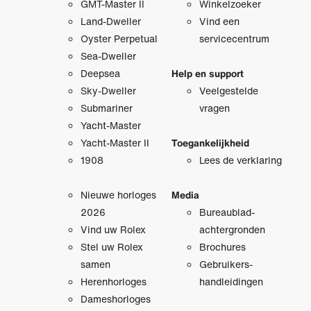
GMT-Master II
Winkelzoeker
Land-Dweller
Vind een
Oyster Perpetual
servicecentrum
Sea-Dweller
Deepsea
Help en support
Sky-Dweller
Veelgestelde
Submariner
vragen
Yacht-Master
Yacht-Master II
Toegankelijkheid
1908
Lees de verklaring
Nieuwe horloges
Media
2026
Bureaublad­
Vind uw Rolex
achtergronden
Stel uw Rolex
Brochures
samen
Gebruikers­
Herenhorloges
handleidingen
Dameshorloges