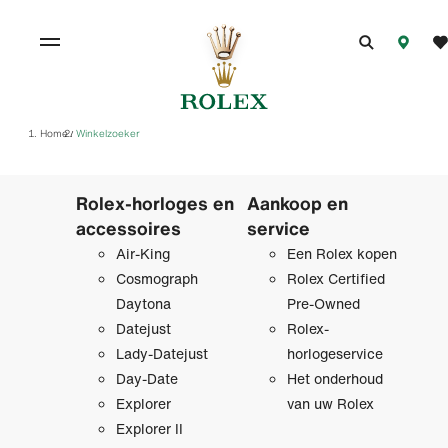
Home
Winkelzoeker
/
Rolex-horloges en
Aankoop en
accessoires
service
Air-King
Een Rolex kopen
Cosmograph
Rolex Certified
Daytona
Pre‑Owned
Datejust
Rolex-
Lady-Datejust
horlogeservice
Day-Date
Het onderhoud
Explorer
van uw Rolex
Explorer II