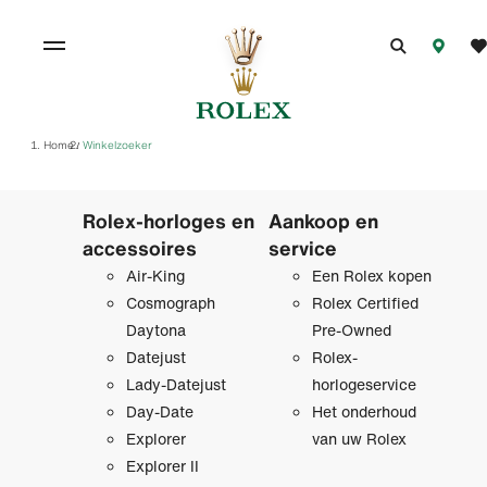
Home
Winkelzoeker
/
Rolex-horloges en
Aankoop en
accessoires
service
Air-King
Een Rolex kopen
Cosmograph
Rolex Certified
Daytona
Pre‑Owned
Datejust
Rolex-
Lady-Datejust
horlogeservice
Day-Date
Het onderhoud
Explorer
van uw Rolex
Explorer II