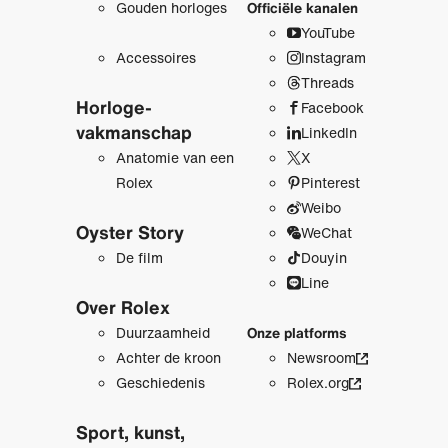
Gouden horloges
Officiële kanalen
YouTube
Accessoires
Instagram
Threads
Horloge­
Facebook
vakmanschap
LinkedIn
Anatomie van een
X
Rolex
Pinterest
Weibo
Oyster Story
WeChat
De film
Douyin
Line
Over Rolex
Duurzaamheid
Onze platforms
Achter de kroon
Newsroom
Geschiedenis
Rolex.org
Sport, kunst,