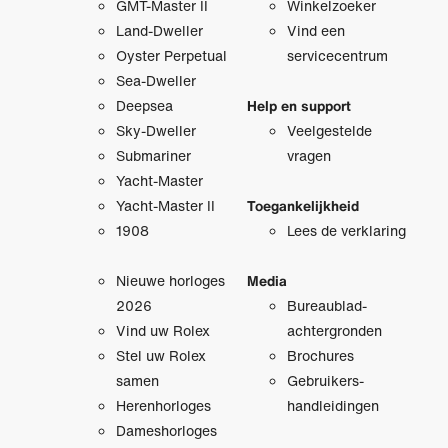
GMT-Master II
Winkelzoeker
Land-Dweller
Vind een
Oyster Perpetual
servicecentrum
Sea-Dweller
Deepsea
Help en support
Sky-Dweller
Veelgestelde
Submariner
vragen
Yacht-Master
Yacht-Master II
Toegankelijkheid
1908
Lees de verklaring
Nieuwe horloges
Media
2026
Bureaublad­
Vind uw Rolex
achtergronden
Stel uw Rolex
Brochures
samen
Gebruikers­
Herenhorloges
handleidingen
Dameshorloges