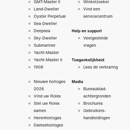
GMT-Master II
Winkelzoeker
Land-Dweller
Vind een
Oyster Perpetual
servicecentrum
Sea-Dweller
Deepsea
Help en support
Sky-Dweller
Veelgestelde
Submariner
vragen
Yacht-Master
Yacht-Master II
Toegankelijkheid
1908
Lees de verklaring
Nieuwe horloges
Media
2026
Bureaublad­
Vind uw Rolex
achtergronden
Stel uw Rolex
Brochures
samen
Gebruikers­
Herenhorloges
handleidingen
Dameshorloges