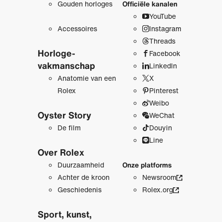
Gouden horloges
Officiële kanalen
YouTube
Accessoires
Instagram
Threads
Horloge­
Facebook
vakmanschap
LinkedIn
Anatomie van een
X
Rolex
Pinterest
Weibo
Oyster Story
WeChat
De film
Douyin
Line
Over Rolex
Duurzaamheid
Onze platforms
Achter de kroon
Newsroom
Geschiedenis
Rolex.org
Sport, kunst,