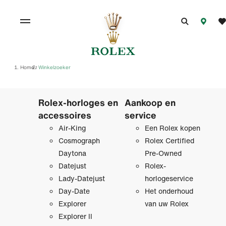
Home
Winkelzoeker
/
Rolex-horloges en
Aankoop en
accessoires
service
Air-King
Een Rolex kopen
Cosmograph
Rolex Certified
Daytona
Pre‑Owned
Datejust
Rolex-
Lady-Datejust
horlogeservice
Day-Date
Het onderhoud
Explorer
van uw Rolex
Explorer II