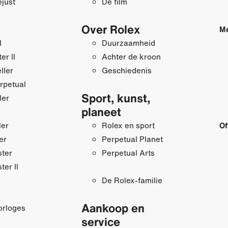
just
De film
Over Rolex
Me
I
Duurzaamheid
r II
Achter de kroon
ller
Geschiedenis
rpetual
Sport, kunst,
ler
planeet
ler
Rolex en sport
Of
er
Perpetual Planet
ster
Perpetual Arts
ter II
De Rolex-familie
Aankoop en
orloges
service