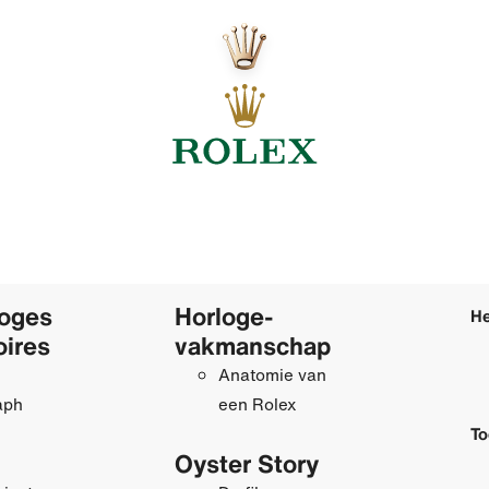
loges
Horloge­
He
oires
vakmanschap
Anatomie van
aph
een Rolex
To
Oyster Story