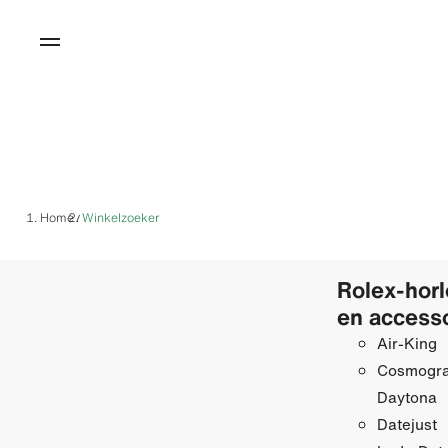
Home
Winkelzoeker
/
Rolex-hor
en access
Air-King
Cosmogr
Daytona
Datejust