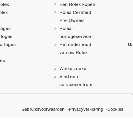
olex
Een Rolex kopen
olex
Rolex Certified
Pre‑Owned
loges
Rolex-
loges
horlogeservice
orloges
On
Het onderhoud
van uw Rolex
res
Winkelzoeker
Vind een
servicecentrum
Gebruiksvoorwaarden
Privacyverklaring
Cookies