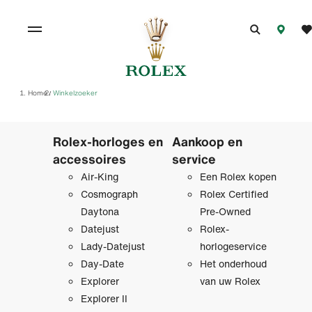
Home
Winkelzoeker
/
Rolex-horloges en
Aankoop en
accessoires
service
Air-King
Een Rolex kopen
Cosmograph
Rolex Certified
Daytona
Pre‑Owned
Datejust
Rolex-
Lady-Datejust
horlogeservice
Day-Date
Het onderhoud
Explorer
van uw Rolex
Explorer II