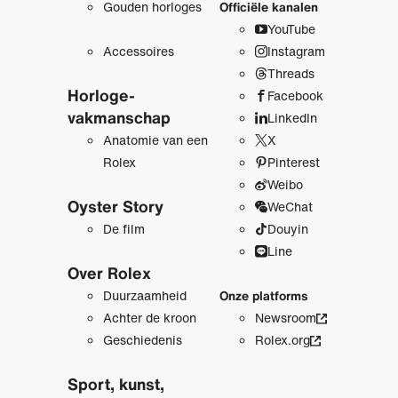
Gouden horloges
Officiële kanalen
YouTube
Accessoires
Instagram
Threads
Horloge­
Facebook
vakmanschap
LinkedIn
Anatomie van een
X
Rolex
Pinterest
Weibo
Oyster Story
WeChat
De film
Douyin
Line
Over Rolex
Duurzaamheid
Onze platforms
Achter de kroon
Newsroom
Geschiedenis
Rolex.org
Sport, kunst,