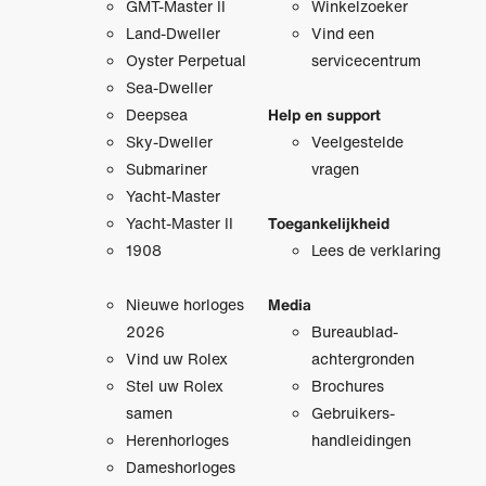
GMT-Master II
Winkelzoeker
Land-Dweller
Vind een
Oyster Perpetual
servicecentrum
Sea-Dweller
Deepsea
Help en support
Sky-Dweller
Veelgestelde
Submariner
vragen
Yacht-Master
Yacht-Master II
Toegankelijkheid
1908
Lees de verklaring
Nieuwe horloges
Media
2026
Bureaublad­
Vind uw Rolex
achtergronden
Stel uw Rolex
Brochures
samen
Gebruikers­
Herenhorloges
handleidingen
Dameshorloges