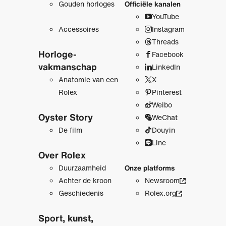
Gouden horloges
Officiële kanalen
YouTube
Accessoires
Instagram
Threads
Horloge­
Facebook
vakmanschap
LinkedIn
Anatomie van een
X
Rolex
Pinterest
Weibo
Oyster Story
WeChat
De film
Douyin
Line
Over Rolex
Duurzaamheid
Onze platforms
Achter de kroon
Newsroom
Geschiedenis
Rolex.org
Sport, kunst,