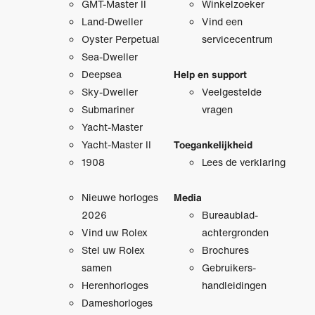
GMT-Master II
Winkelzoeker
Land-Dweller
Vind een
Oyster Perpetual
servicecentrum
Sea-Dweller
Deepsea
Help en support
Sky-Dweller
Veelgestelde
Submariner
vragen
Yacht-Master
Yacht-Master II
Toegankelijkheid
1908
Lees de verklaring
Nieuwe horloges
Media
2026
Bureaublad­
Vind uw Rolex
achtergronden
Stel uw Rolex
Brochures
samen
Gebruikers­
Herenhorloges
handleidingen
Dameshorloges