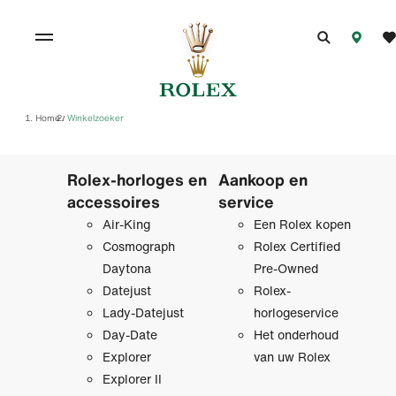
Home
Winkelzoeker
/
Rolex-horloges en
Aankoop en
accessoires
service
Air-King
Een Rolex kopen
Cosmograph
Rolex Certified
Daytona
Pre‑Owned
Datejust
Rolex-
Lady-Datejust
horlogeservice
Day-Date
Het onderhoud
Explorer
van uw Rolex
Explorer II