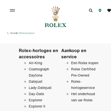
Home
Winkelzoeker
/
Rolex-horloges en
Aankoop en
accessoires
service
Air-King
Een Rolex kopen
Cosmograph
Rolex Certified
Daytona
Pre‑Owned
Datejust
Rolex-
Lady-Datejust
horlogeservice
Day-Date
Het onderhoud
Explorer
van uw Rolex
Explorer II