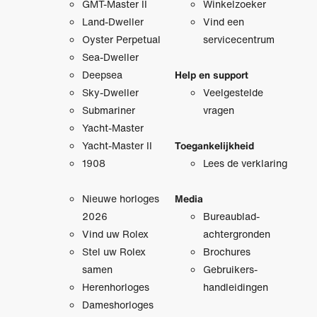
GMT-Master II
Winkelzoeker
Land-Dweller
Vind een
Oyster Perpetual
servicecentrum
Sea-Dweller
Deepsea
Help en support
Sky-Dweller
Veelgestelde
Submariner
vragen
Yacht-Master
Yacht-Master II
Toegankelijkheid
1908
Lees de verklaring
Nieuwe horloges
Media
2026
Bureaublad­
Vind uw Rolex
achtergronden
Stel uw Rolex
Brochures
samen
Gebruikers­
Herenhorloges
handleidingen
Dameshorloges