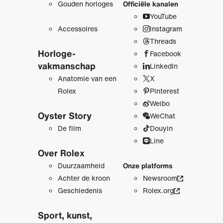
Gouden horloges
Officiële kanalen
YouTube
Accessoires
Instagram
Threads
Horloge­
Facebook
vakmanschap
LinkedIn
Anatomie van een
X
Rolex
Pinterest
Weibo
Oyster Story
WeChat
De film
Douyin
Line
Over Rolex
Duurzaamheid
Onze platforms
Achter de kroon
Newsroom
Geschiedenis
Rolex.org
Sport, kunst,