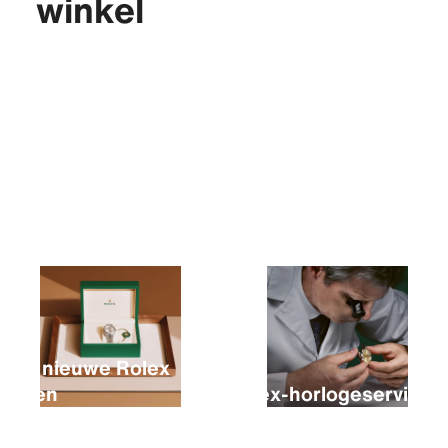
winkel
Een nieuwe Rolex
kopen
Rolex-horlogeservice