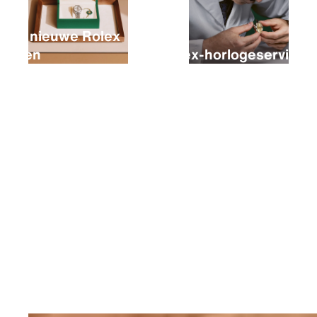
Een nieuwe Rolex
kopen
Rolex-horlogeservice