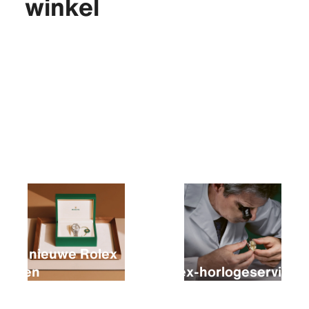
winkel
Een nieuwe Rolex
kopen
Rolex-horlogeservice