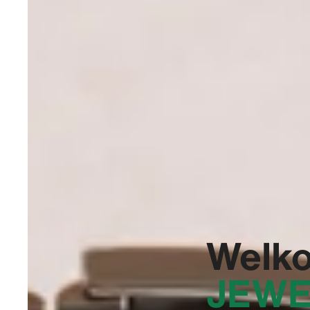
Welko
JEWE