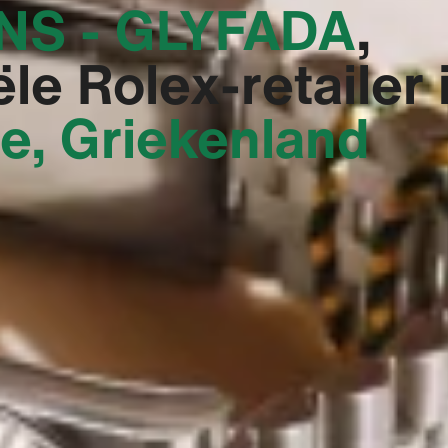
S - GLYFADA‬
,
ële Rolex-retailer 
e, Griekenland