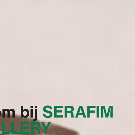
m bij
‭SERAFIM
LLERY