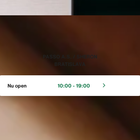
‭PASSO A.S. / SHERON
BRATISLAVA‬
Nu open
10:00 - 19:00