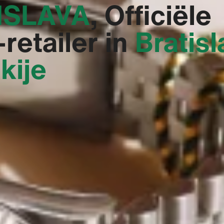
SLAVA‬
, Officiële
retailer in
Bratisl
kije