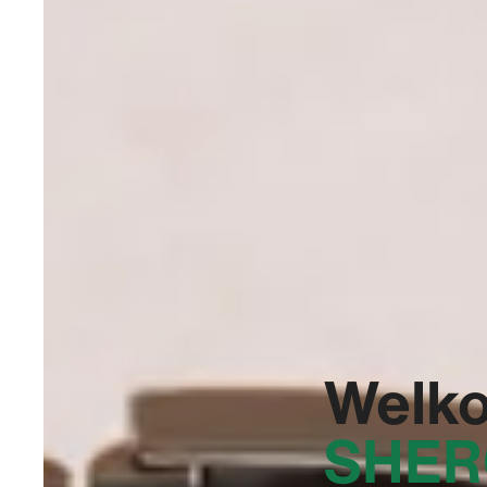
Welko
SHE