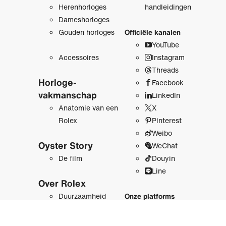
Herenhorloges
handleidingen
Dameshorloges
Gouden horloges
Officiële kanalen
YouTube
Accessoires
Instagram
Threads
Horloge­
Facebook
vakmanschap
LinkedIn
Anatomie van een
X
Rolex
Pinterest
Weibo
Oyster Story
WeChat
De film
Douyin
Line
Over Rolex
Duurzaamheid
Onze platforms
Achter de kroon
Newsroom
Geschiedenis
Rolex.org