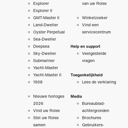
Explorer
van uw Rolex
Explorer II
GMT-Master II
Winkelzoeker
Land-Dweller
Vind een
Oyster Perpetual
servicecentrum
Sea-Dweller
Deepsea
Help en support
Sky-Dweller
Veelgestelde
Submariner
vragen
Yacht-Master
Yacht-Master II
Toegankelijkheid
1908
Lees de verklaring
Nieuwe horloges
Media
2026
Bureaublad­
Vind uw Rolex
achtergronden
Stel uw Rolex
Brochures
samen
Gebruikers­