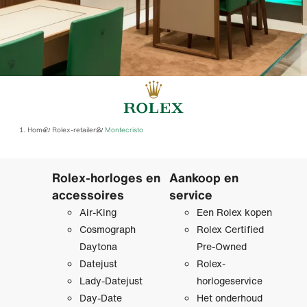
Home
Rolex-retailers
‭Montecristo‬
/
/
Rolex-horloges en
Aankoop en
accessoires
service
Air-King
Een Rolex kopen
Cosmograph
Rolex Certified
Daytona
Pre‑Owned
Datejust
Rolex-
Lady-Datejust
horlogeservice
Day-Date
Het onderhoud