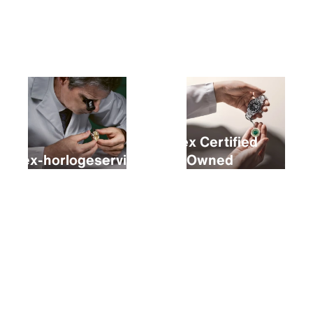
Een nieuwe Rolex kopen
Rolex Certified
Rolex-horlogeservice
Pre‑Owned