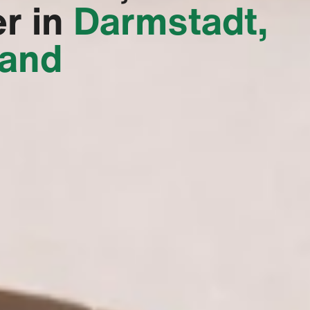
er in
Darmstadt,
land