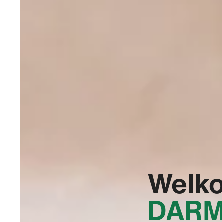
Welko
DARM