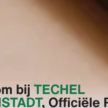
m bij
‭TECHEL
STADT‬
, Officiële