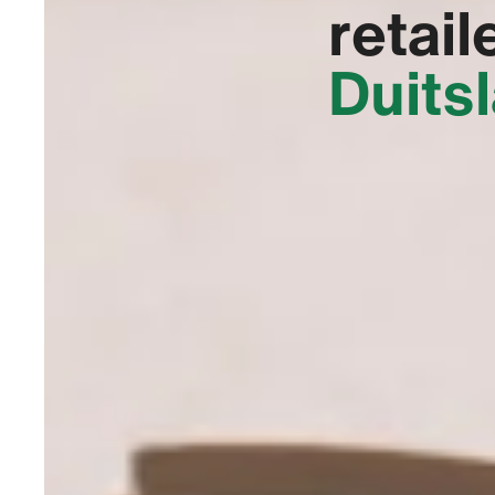
retail
Duits