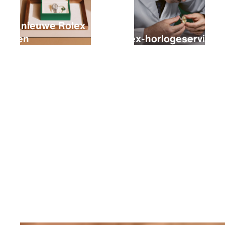
Een nieuwe Rolex
kopen
Rolex-horlogeservice