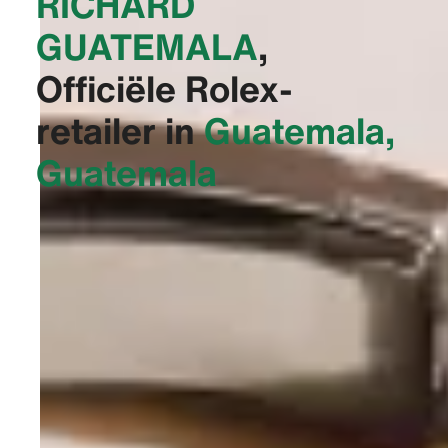
RICHARD
GUATEMALA‬
,
Officiële Rolex-
retailer in
Guatemala,
Guatemala